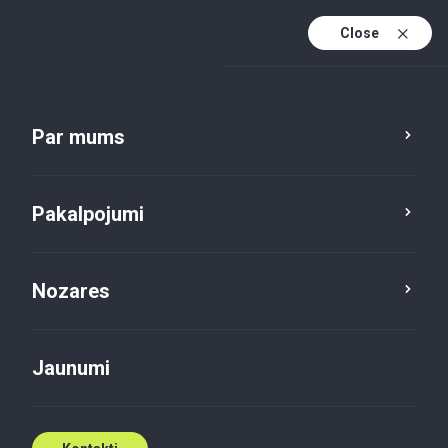
Close
Lv
En
Par mums
Lv (active)
Pakalpojumi
Nozares
Jaunumi
Jaunumi