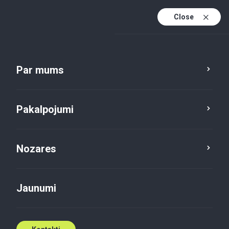
Close
Lv
En
Par mums
Pakalpojums
Nozare
Atrašanās vieta
Lv (active)
Kategorija
Pakalpojumi
Nozares
Jaunumi