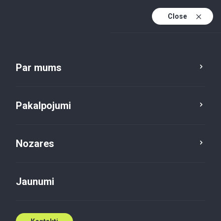
Close
Lv
En
Par mums
Lv (active)
Pakalpojumi
Nozares
Pakalpojumi
Revīzija
Jaunumi