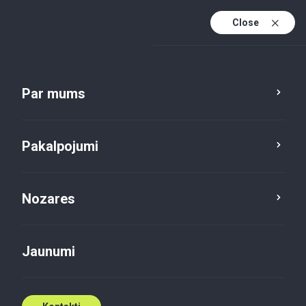
Close
Lv
En
Par mums
Lv (active)
Pakalpojumi
Nozares
Nozares
Jaunumi