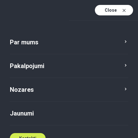
Close
Lv
En
Par mums
Lv (active)
Pakalpojumi
Nozares
Pakalpojumi
Konsultācijas
Jaunumi