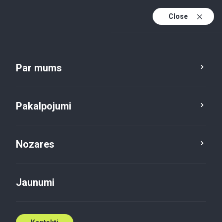
Close
Lv
En
Par mums
Lv (active)
ESG
Pakalpojumi
Nozares
Sazinies ar kādu no mūsu
ekspertiem
Jaunumi
Kontakti