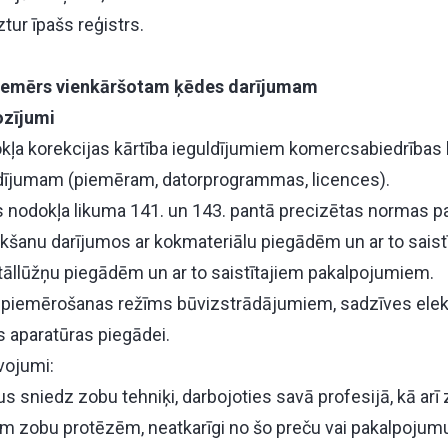
tur īpašs reģistrs.
piemērs vienkāršotam ķēdes darījumam
ozījumi
kļa korekcijas kārtība ieguldījumiem komercsabiedrības k
dījumam (piemēram, datorprogrammas, licences).
s nodokļa likuma 141. un 143. pantā precizētas normas p
kšanu darījumos ar kokmateriālu piegādēm un ar to saist
llūžņu piegādēm un ar to saistītajiem pakalpojumiem.
N piemērošanas režīms būvizstrādājumiem, sadzīves elek
s aparatūras piegādei.
vojumi:
s sniedz zobu tehniķi, darbojoties savā profesijā, kā arī
m zobu protēzēm, neatkarīgi no šo preču vai pakalpojum