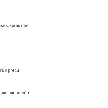
uses, kuras nav
š ir preču
ziņas par precēm