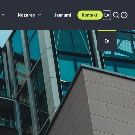
Lv
Nozares
Jaunumi
Kontakti
En
Lv (active)