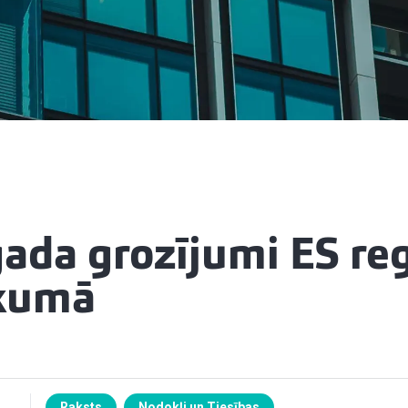
gada grozījumi ES re
kumā
Raksts
Nodokļi un Tiesības