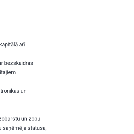
apitālā arī
ar bezskaidras
ītajiem
tronikas un
 zobārstu un zobu
u saņēmēja statusa;