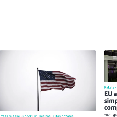
Raksts
EU 
simp
comp
2025. ga
Press release
Nodokļi un Tiesības
Citas nozares