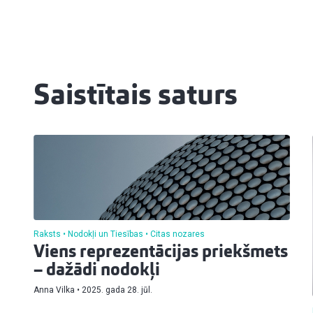
Saistītais saturs
Raksts
Nodokļi un Tiesības
Citas nozares
Viens reprezentācijas priekšmets
– dažādi nodokļi
Anna Vilka
2025. gada 28. jūl.