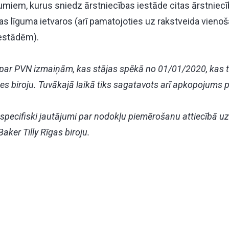
miem, kurus sniedz ārstniecības iestāde citas ārstniec
s līguma ietvaros (arī pamatojoties uz rakstveida vienoš
iestādēm).
s par PVN izmaiņām, kas stājas spēkā no 01/01/2020, kas 
des biroju. Tuvākajā laikā tiks sagatavots arī apkopojums 
specifiski jautājumi par nodokļu piemērošanu attiecībā uz
Baker Tilly Rīgas biroju.