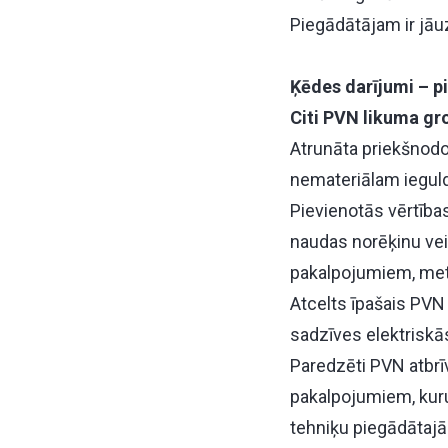
Piegādātājam ir jāuz
Ķēdes darījumi – 
Citi PVN likuma gr
Atrunāta priekšnodo
nemateriālam iegul
Pievienotās vērtība
naudas norēķinu vei
pakalpojumiem, metā
Atcelts īpašais PV
sadzīves elektriskā
Paredzēti PVN atbrī
pakalpojumiem, kuru
tehniķu piegādātajā