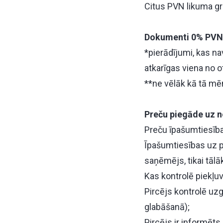
Citus PVN likuma g
Dokumenti 0% PVN 
*pierādījumi, kas n
atkarīgas viena no o
**ne vēlāk kā tā mē
Preču piegāde uz no
Preču īpašumtiesība
Īpašumtiesības uz p
saņēmējs, tikai tālā
Kas kontrolē piekļu
Pircējs kontrolē uzg
glabāšanā);
Pircējs ir informēts