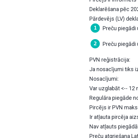
Deklarēšana pēc 202
Pārdevējs (LV) dekla
Preču piegādi 
Preču piegādi 
PVN reģistrācija:
Ja nosacījumi tiks i
Nosacījumi:
Var uzglabāt <-- 12
Regulāra piegāde no
Pircējs ir PVN maksā
Ir atļauta pircēja ai
Nav atļauts piegād
Preču atgriešana Latv