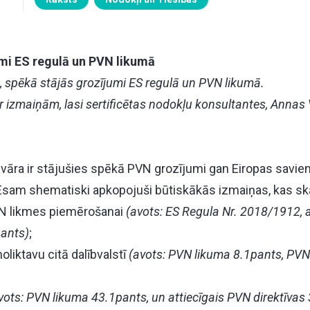
mi ES regulā un PVN likumā
, spēkā stājās grozījumi ES regulā un PVN likumā.
ar izmaiņām, lasi sertificētas nodokļu konsultantes, Annas
nvāra ir stājušies spēkā PVN grozījumi gan Eiropas savien
 Esam shematiski apkopojuši būtiskākās izmaiņas, kas sk
 likmes piemērošanai
(avots: ES Regula Nr. 2018/1912, 
pants)
;
liktavu citā dalībvalstī
(avots: PVN likuma 8.1pants, PVN 
vots: PVN likuma 43.1pants, un attiecīgais PVN direktīvas