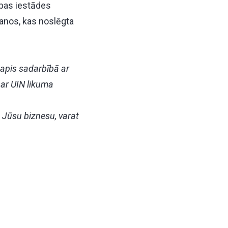
ības iestādes
anos, kas noslēgta
tapis sadarbībā ar
par UIN likuma
 Jūsu biznesu, varat