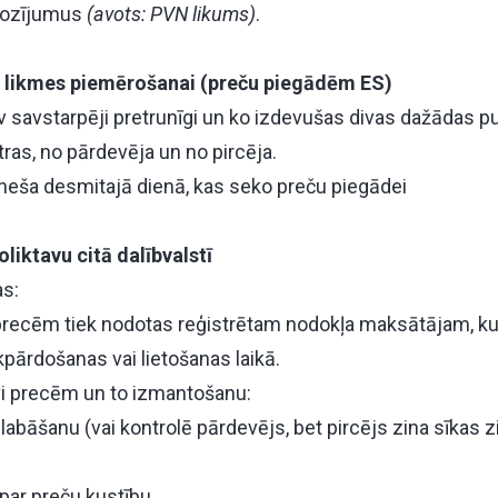
rozījumus
(avots: PVN likums)
.
likmes piemērošanai (preču piegādēm ES)
av savstarpēji pretrunīgi un ko izdevušas divas dažādas p
tras, no pārdevēja un no pircēja.
neša desmitajā dienā, kas seko preču piegādei
liktavu citā dalībvalstī
s:
recēm tiek nodotas reģistrētam nodokļa maksātājam, kur
kpārdošanas vai lietošanas laikā.
vi precēm un to izmantošanu:
labāšanu (vai kontrolē pārdevējs, bet pircējs zina sīkas 
 par preču kustību.