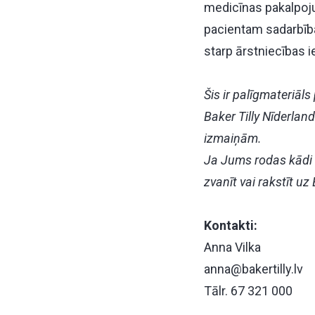
medicīnas pakalpoju
pacientam sadarbība
starp ārstniecības 
Šis ir palīgmateriāl
Baker Tilly Nīderlan
izmaiņām.
Ja Jums rodas kādi 
zvanīt vai rakstīt uz 
Kontakti:
Anna Vilka
anna@bakertilly.lv
Tālr. 67 321 000