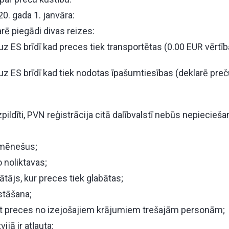
0. gada 1. janvāra:
rē piegādi divas reizes:
uz ES brīdī kad preces tiek transportētas (0.00 EUR vērtīb
uz ES brīdī kad tiek nodotas īpašumtiesības (deklarē preču
zpildīti, PVN reģistrācija citā dalībvalstī nebūs nepiecieš
 mēnešus;
 noliktavas;
tājs, kur preces tiek glabātas;
zstāšana;
āt preces no izejošajiem krājumiem trešajām personām;
ijā ir atļauta;