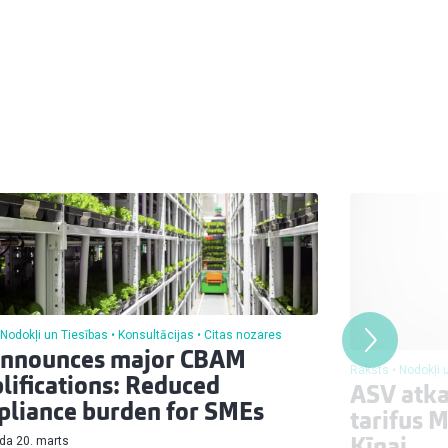
Nodokļi un Tiesības
Konsultācijas
Citas nozares
announces major CBAM
Raksts
Nodokļi 
lifications: Reduced
ASV atka
liance burden for SMEs
tarifus 
da 20. marts