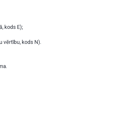
ā, kods E);
 vērtību, kods N).
ama.