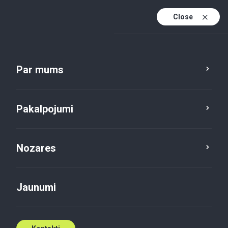
Close
Lv
En
Par mums
Lv (active)
Pakalpojumi
Nozares
Jaunumi
Jaunumi