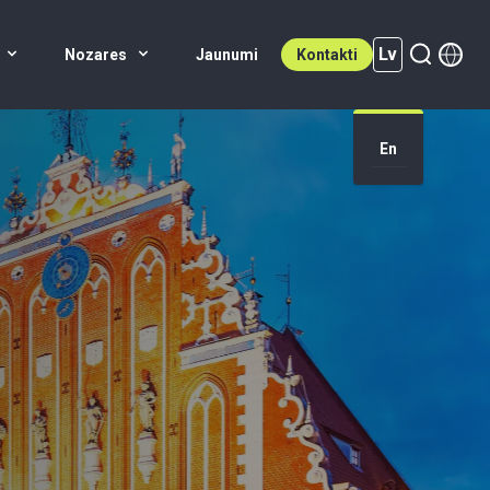
Lv
Nozares
Jaunumi
Kontakti
En
Lv (active)