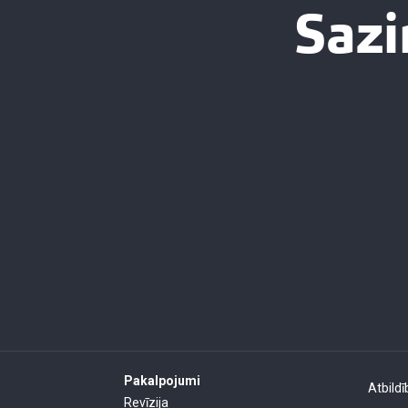
Sazi
Pakalpojumi
Atbildī
Revīzija