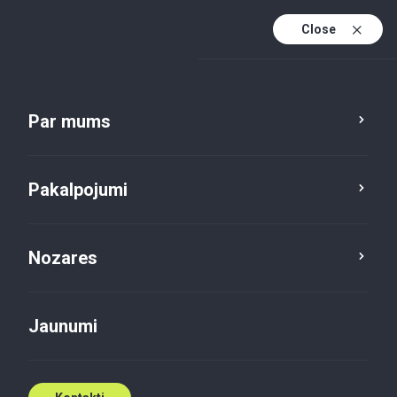
Close
Lv
En
Par mums
Lv (active)
Pakalpojumi
Nozares
Jaunumi
Jaunumi