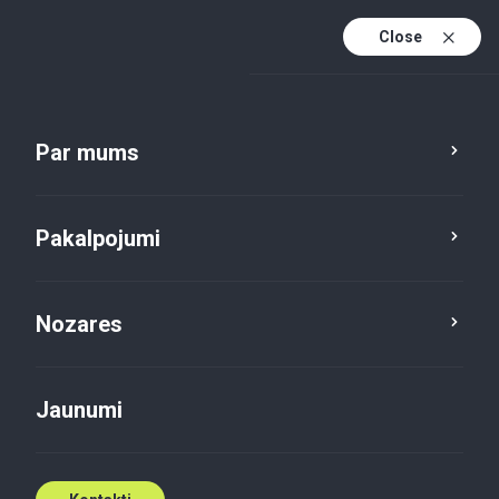
Close
Lv
En
Par mums
Lv (active)
Pakalpojumi
Nozares
Jaunumi
Jaunumi