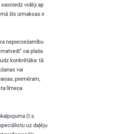
sasniedz vidēji ap
umā šīs izmaksas ir
ora nepieciešamību
matvedi” vai plaša
audz konkrētāka: tā
kšanas vai
maiņas, piemēram,
sta līmeņa
akalpojuma (t.s.
peciālistu uz daļēju