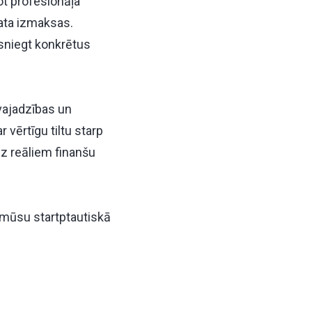
ot profesionāļa
tata izmaksas.
asniegt konkrētus
vajadzības un
 vērtīgu tiltu starp
uz reāliem finanšu
mūsu startptautiskā