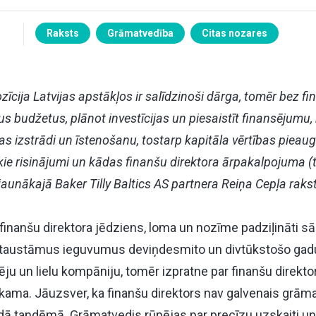
Raksts
Grāmatvedība
Citas nozares
īcija Latvijas apstākļos ir salīdzinoši dārga, tomēr bez fin
nus budžetus, plānot investīcijas un piesaistīt finansējumu,
 izstrādi un īstenošanu, tostarp kapitāla vērtības pieaug
e risinājumi un kādas finanšu direktora ārpakalpojuma (t.
 jaunākajā Baker Tilly Baltics AS partnera Reiņa Cepļa raks
finanšu direktora jēdziens, loma un nozīme padziļināti sā
ustāmus ieguvumus deviņdesmito un divtūkstošo gadu
vidēju un lielu kompāniju, tomēr izpratne par finanšu direk
iekama. Jāuzsver, ka finanšu direktors nav galvenais grām
dā tandēmā. Grāmatvedis rūpējas par precīzu uzskaiti un