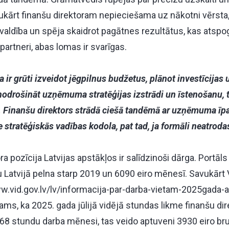
kārt finanšu direktoram nepieciešama uz nākotni vērsta,
rvaldība un spēja skaidrot pagātnes rezultātus, kas ats
 partneri, abas lomas ir svarīgas.
 ir grūti izveidot jēgpilnus budžetus, plānot investīcijas u
nodrošināt uzņēmuma stratēģijas izstrādi un īstenošanu, t
 Finanšu direktors strādā ciešā tandēmā ar uzņēmuma īp
ie stratēģiskās vadības kodola, pat tad, ja formāli neatroda
ra pozīcija Latvijas apstākļos ir salīdzinoši dārga. Portāl
u Latvijā pelna starp 2019 un 6090 eiro mēnesī. Savukār
w.vid.gov.lv/lv/informacija-par-darba-vietam-2025gada-at
ms, ka 2025. gada jūlijā vidējā stundas likme finanšu dir
168 stundu darba mēnesi, tas veido aptuveni 3930 eiro bru