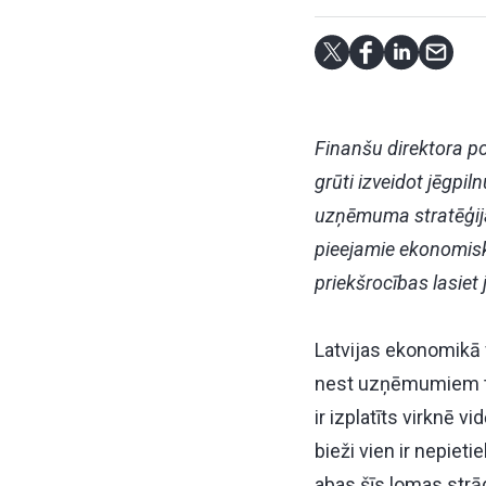
Finanšu direktora poz
grūti izveidot jēgpil
uzņēmuma stratēģijas
pieejamie ekonomiski
priekšrocības lasiet
Latvijas ekonomikā 
nest uzņēmumiem ta
ir izplatīts virknē 
bieži vien ir nepiet
abas šīs lomas strā