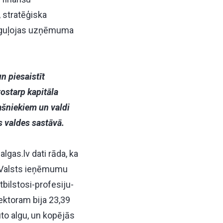
 stratēģiska
poguļojas uzņēmuma
n piesaistīt
ostarp kapitāla
ašniekiem un valdi
s valdes sastāvā.
s
algas.lv
dati rāda, ka
t Valsts ieņēmumu
bilstosi-profesiju-
ektoram bija 23,39
to algu, un kopējās