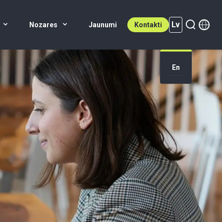
Lv
Nozares
Jaunumi
Kontakti
En
Lv (active)