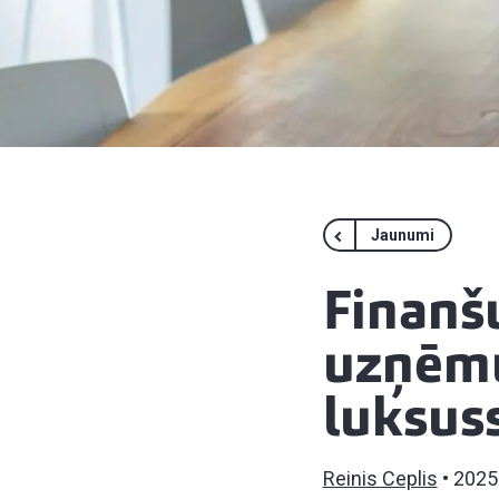
Jaunumi
Finanšu
uzņēmu
luksus
Reinis Ceplis
2025.