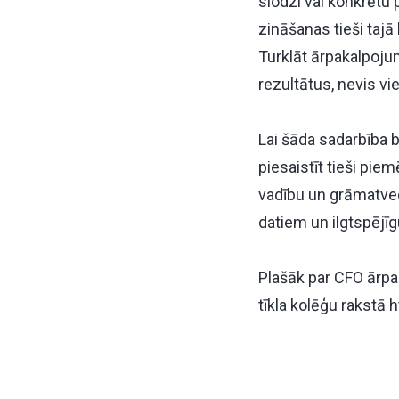
slodzi vai konkrētu 
zināšanas tieši tajā
Turklāt ārpakalpojum
rezultātus, nevis vi
Lai šāda sadarbība 
piesaistīt tieši piem
vadību un grāmatvedī
datiem un ilgtspējīg
Plašāk par CFO ārp
tīkla kolēģu rakstā
h