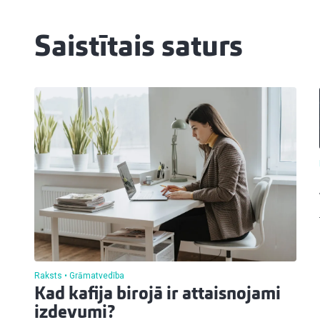
Saistītais saturs
Raksts
Grāmatvedība
Kad kafija birojā ir attaisnojami
izdevumi?