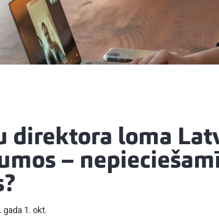
 direktora loma Latv
mos – nepieciešamī
s?
 gada 1. okt.