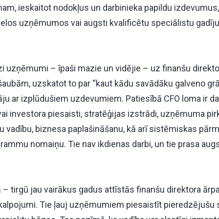
, ieskaitot nodokļus un darbinieka papildu izdevumus, 
ielos uzņēmumos vai augsti kvalificētu speciālistu gadīj
zi uzņēmumi – īpaši mazie un vidējie – uz finanšu direkt
šaubām, uzskatot to par “kaut kādu savādāku galveno grā
ītāju ar izplūdušiem uzdevumiem. Patiesībā CFO loma ir d
ai investora piesaisti, stratēģijas izstrādi, uzņēmuma pir
 vadību, biznesa paplašināšanu, kā arī sistēmiskas pār
ammu nomaiņu. Tie nav ikdienas darbi, un tie prasa aug
ā – tirgū jau vairākus gadus attīstās finanšu direktora ārp
akalpojumi. Tie ļauj uzņēmumiem piesaistīt pieredzējušu s