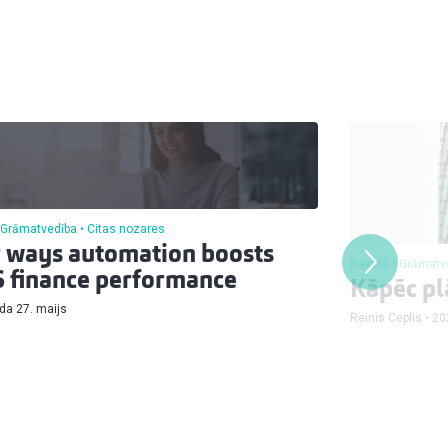
Grāmatvedība
Citas nozares
 ways automation boosts
Raksts
Grāmatv
 finance performance
Kāpēc pl
da 27. maijs
Reinis Ceplis
20