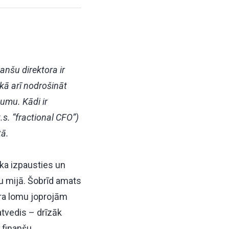
anšu direktora ir
 kā arī nodrošināt
umu. Kādi ir
s. “fractional CFO”)
tā.
ka izpausties un
 mijā. Šobrīd amats
tora lomu joprojām
atvedis – drīzāk
 finanšu