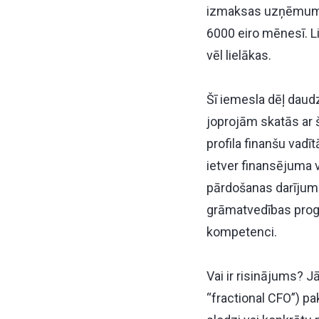
izmaksas uzņēmumam
6000 eiro mēnesī. L
vēl lielākas.
Šī iemesla dēļ daud
joprojām skatās ar 
profila finanšu vad
ietver finansējuma v
pārdošanas darījumu
grāmatvedības progr
kompetenci.
Vai ir risinājums? J
“fractional CFO”) p