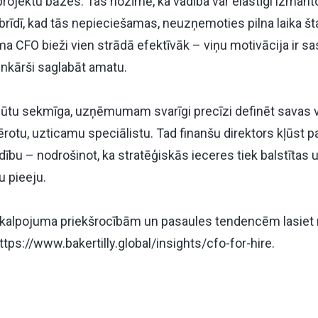
projektu bāzes. Tas nozīmē, ka vadība var elastīgi izmant
 brīdī, kad tās nepieciešamas, neuzņemoties pilna laika š
a CFO bieži vien strādā efektīvāk – viņu motivācija ir s
enkārši saglabāt amatu.
būtu sekmīga, uzņēmumam svarīgi precīzi definēt savas 
ērotu, uzticamu speciālistu. Tad finanšu direktors kļūst par
bu – nodrošinot, ka stratēģiskās ieceres tiek balstītas 
u pieeju.
akalpojuma priekšrocībām un pasaules tendencēm lasiet 
ttps://www.bakertilly.global/insights/cfo-for-hire
.