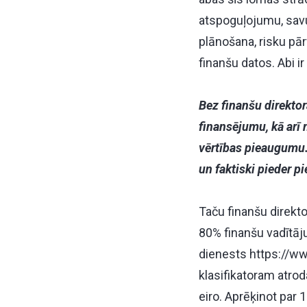
atspoguļojumu, savu
plānošana, risku pā
finanšu datos. Abi ir
Bez finanšu direktora
finansējumu, kā arī 
vērtības pieaugumu.
un faktiski pieder p
Taču finanšu direkto
80% finanšu vadītāj
dienests
https://ww
klasifikatoram
atroda
eiro. Aprēķinot par 