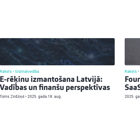
Raksts
Grāmatvedība
Raksts
E-rēķinu izmantošana Latvijā:
Four
Vadības un finanšu perspektīvas
SaaS
Toms Zirdziņš
2025. gada 18. aug.
2025. ga