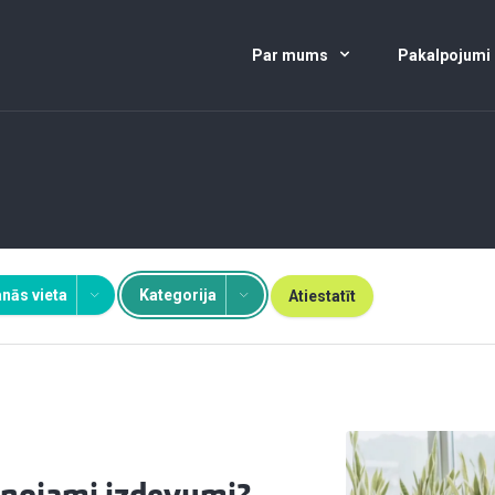
Par mums
Pakalpojumi
nās vieta
Kategorija
Atiestatīt