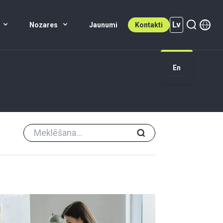
Lv
Nozares
Jaunumi
Kontakti
En
Lv (active)