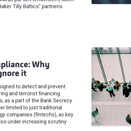
ker Tilly Baltics" partneris
pliance: Why
gnore it
signed to detect and prevent
ng and terrorist financing.
s, as a part of the Bank Secrecy
r limited to just traditional
logy companies (fintechs), as key
also under increasing scrutiny