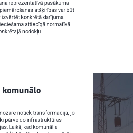
gšana reprezentatīvā pasākuma
u piemērošanas atšķirības var būt
r izvērtēt konkrētā darījuma
ieciešama attiecīgā normatīvā
onkrētajā nodokļu
un komunālo
ozarē notiek transformācija, jo
i pārveido infrastruktūras
ijas. Laikā, kad komunālie