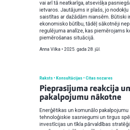
vai arī tā neatkarīga, atsevišķa pasnie
ietvaros. Jautājums ir plašs, jo nodokļ
saistītas ar dažādām niansēm. Būtiski i
ekonomisko būtību, tādēļ sākotnēji nep
regulējuma analīze, kas piemērojams k
piemērošanas situācijā.
Anna Vilka
2025. gada 28. jūl.
Raksts
Konsultācijas
Citas nozares
Pieprasījuma reakcija 
pakalpojumu nākotne
Enerģētikas un komunālo pakalpojumu n
tehnoloģiskie sasniegumi un tirgus spēk
investīcijas un tīkla pārvaldības stratēģ