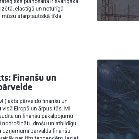
atēģiskā plānošana ir svarīgāka
izētā, elastīgā un noturīgā
k mūsu starptautiskā tīkla
ts: Finanšu un
pārveide
MI) akts pārveido finanšu un
 visā Eiropā un ārpus tās. MI
udita un finanšu pakalpojumu
i nodrošinātu drošu un atbildīgu
kā uzņēmumi pārvalda finanšu
u vairāk par šīm tendencēm, lasiet