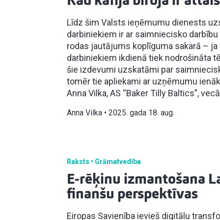
Kad kafija birojā ir att
Līdz šim Valsts ieņēmumu dienests uzskat
darbiniekiem ir ar saimniecisko darbību
rodas jautājums koplīguma sakarā – ja t
darbiniekiem ikdienā tiek nodrošināta tēj
šie izdevumi uzskatāmi par saimniecis
tomēr tie apliekami ar uzņēmumu ienāk
Anna Vilka, AS “Baker Tilly Baltics”, vec
Anna Vilka
2025. gada 18. aug.
Raksts
Grāmatvedība
E-rēķinu izmantošana La
finanšu perspektīvas
Eiropas Savienība ievieš digitālu tran