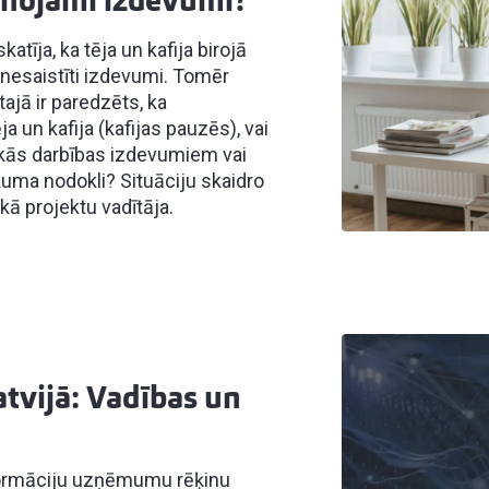
aisnojami izdevumi?
īja, ka tēja un kafija birojā
 nesaistīti izdevumi. Tomēr
ajā ir paredzēts, ka
a un kafija (kafijas pauzēs), vai
kās darbības izdevumiem vai
uma nodokli? Situāciju skaidro
ākā projektu vadītāja.
tvijā: Vadības un
sformāciju uzņēmumu rēķinu