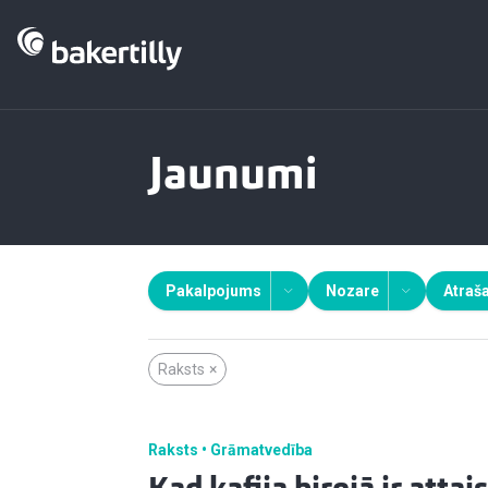
Jaunumi
Pakalpojums
Nozare
Atraša
Raksts
×
Raksts
Grāmatvedība