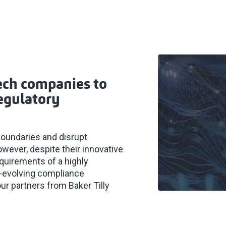
tech companies to
egulatory
oundaries and disrupt
owever, despite their innovative
quirements of a highly
r-evolving compliance
ur partners from Baker Tilly