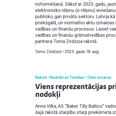
noformēšanā. Sākot ar 2025. gadu, jaun
elektronisko rēķinu (e-rēķinu) ieviešanu
publisko, gan privāto sektoru. Latvija kā
priekšgalā, un normatīvo aktu izmaiņa
vadības un finanšu procesus. Lasiet vai
vadības un finanšu grāmatvedības proce
partnera Toma Zirdziņa rakstā.
Toms Zirdziņš
2025. gada 18. aug.
Raksts
Nodokļi un Tiesības
Citas nozares
Viens reprezentācijas p
nodokļi
Anna Vilka, AS “Baker Tilly Baltics” vad
šajā rakstā starpību starp priekšmeta