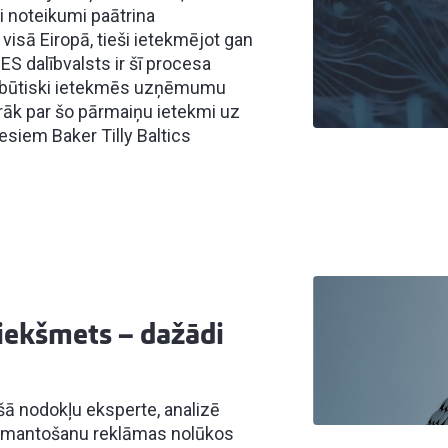
i noteikumi paātrina
 visā Eiropā, tieši ietekmējot gan
 ES dalībvalsts ir šī procesa
s būtiski ietekmēs uzņēmumu
rāk par šo pārmaiņu ietekmi uz
siem Baker Tilly Baltics
riekšmets – dažādi
ošā nodokļu eksperte, analizē
 izmantošanu reklāmas nolūkos