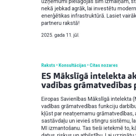
uzņēmumi pielāgojas šīm izmaiņām, str
nekā jebkad agrāk, lai investētu modern
enerģētikas infrastruktūrā. Lasiet vairā
partneru rakstā!
2025. gada 11. jūl.
Raksts
Konsultācijas
Citas nozares
ES Mākslīgā intelekta ak
vadības grāmatvedības 
Eiropas Savienības Mākslīgā intelekta (
vadības grāmatvedības funkciju darbību
kļūst par neatņemamu grāmatvedības, a
sastāvdaļu un ievieš stingru sistēmu, la
MI izmantošanu. Tas tieši ietekmē to, 
datus, riskus un atbilstību. Lai uzzināt